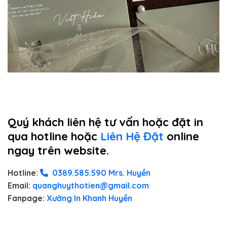
Quý khách liên hệ tư vấn hoặc đặt in
qua hotline hoặc
Liên Hệ Đặt
online
ngay trên website.
Hotline:
0389.585.590 Mrs. Huyền
Email:
quanghuythotien@gmail.com
Fanpage:
Xưởng In Khanh Huyền