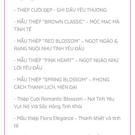
- THIỆP CƯỚI ĐẸP - GHI DẤU YÊU THƯƠNG
- MẪU THIỆP “BROWN CLASSIC” – MỘC MẠC MÀ
TINH TẾ
- MẪU THIỆP “RED BLOSSOM” – NGỌT NGÀO &
RẠNG NGỜI NHƯ TÌNH YÊU ĐẦU
- MẪU THIỆP “PINK HEART” – NGỌT NGÀO NHƯ
LỜI YÊU ĐẦU
- MẪU THIỆP “SPRING BLOSSOM” – PHONG
CÁCH THANH LỊCH, HIỆN ĐẠI
- Thiệp Cưới Romantic Blossom – Nơi Tình Yêu
Vụt Nở Với Sắc Hồng Tinh Khôi
- Mẫu thiệp Flora Elegance – Thanh khiết và tinh
tế