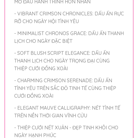
MỞ ĐẦU HÀNH TRÌNH HÔN NHÂN
- VIBRANT CRIMSON CHRONICLES: DẤU ẤN RỰC
RỠ CHO NGÀY HỘI TÌNH YÊU
- MINIMALIST CHRONOS GRACE: DẤU ẤN THANH
LỊCH CHO NGÀY ĐẶC BIỆT
- SOFT BLUSH SCRIPT ELEGANCE: DẤU ẤN
THANH LỊCH CHO NGÀY TRỌNG ĐẠI CÙNG
THIỆP CƯỚI ĐỒNG XOÀI
- CHARMING CRIMSON SERENADE: DẤU ẤN
TÌNH YÊU TRÊN SẮC ĐỎ TINH TẾ CÙNG THIỆP
CƯỚI ĐỒNG XOÀI
- ELEGANT MAUVE CALLIGRAPHY: NÉT TÌNH TẾ
TRÊN NỀN THỜI GIAN VĨNH CỬU
- THIỆP CƯỚI NÉT XUÂN - ĐẸP TINH KHÔI CHO
NGÀY HẠNH PHÚC