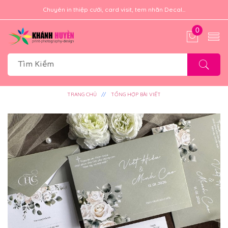
Chuyên in thiệp cưới, card visit, tem nhãn Decal...
0
TRANG CHỦ
TỔNG HỢP BÀI VIẾT