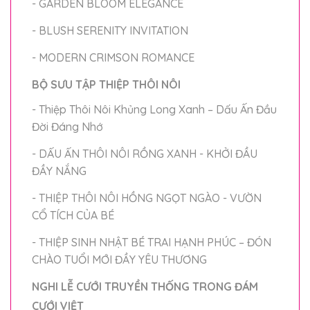
- GARDEN BLOOM ELEGANCE
- BLUSH SERENITY INVITATION
- MODERN CRIMSON ROMANCE
BỘ SƯU TẬP THIỆP THÔI NÔI
- Thiệp Thôi Nôi Khủng Long Xanh – Dấu Ấn Đầu
Đời Đáng Nhớ
- DẤU ẤN THÔI NÔI RỒNG XANH - KHỞI ĐẦU
ĐẦY NẮNG
- THIỆP THÔI NÔI HỒNG NGỌT NGÀO - VƯỜN
CỔ TÍCH CỦA BÉ
- THIỆP SINH NHẬT BÉ TRAI HẠNH PHÚC – ĐÓN
CHÀO TUỔI MỚI ĐẦY YÊU THƯƠNG
NGHI LỄ CƯỚI TRUYỀN THỐNG TRONG ĐÁM
CƯỚI VIỆT