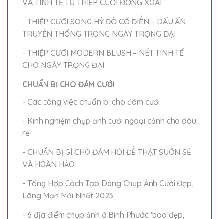
VÀ TINH TẾ TỪ THIỆP CƯỚI ĐỒNG XOÀI
- THIỆP CƯỚI SONG HỶ ĐỎ CỔ ĐIỂN – DẤU ẤN
TRUYỀN THỐNG TRONG NGÀY TRỌNG ĐẠI
- THIỆP CƯỚI MODERN BLUSH – NÉT TINH TẾ
CHO NGÀY TRỌNG ĐẠI
CHUẨN BỊ CHO ĐÁM CƯỚI
- Các công việc chuẩn bị cho đám cưới
- Kinh nghiệm chụp ảnh cưới ngoại cảnh cho dâu
rể
- CHUẨN BỊ GÌ CHO ĐÁM HỎI ĐỂ THẬT SUÔN SẺ
VÀ HOÀN HẢO
- Tổng Hợp Cách Tạo Dáng Chụp Ảnh Cưới Đẹp,
Lãng Mạn Mới Nhất 2023
- 6 địa điểm chụp ảnh ở Bình Phước 'bao đẹp,