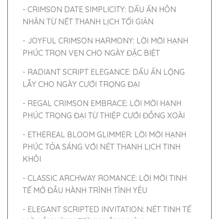
- CRIMSON DATE SIMPLICITY: DẤU ẤN HÔN
NHÂN TỪ NÉT THANH LỊCH TỐI GIẢN
- JOYFUL CRIMSON HARMONY: LỜI MỜI HẠNH
PHÚC TRỌN VẸN CHO NGÀY ĐẶC BIỆT
- RADIANT SCRIPT ELEGANCE: DẤU ẤN LỘNG
LẪY CHO NGÀY CƯỚI TRỌNG ĐẠI
- REGAL CRIMSON EMBRACE: LỜI MỜI HẠNH
PHÚC TRỌNG ĐẠI TỪ THIỆP CƯỚI ĐỒNG XOÀI
- ETHEREAL BLOOM GLIMMER: LỜI MỜI HẠNH
PHÚC TỎA SÁNG VỚI NÉT THANH LỊCH TINH
KHÔI
- CLASSIC ARCHWAY ROMANCE: LỜI MỜI TINH
TẾ MỞ ĐẦU HÀNH TRÌNH TÌNH YÊU
- ELEGANT SCRIPTED INVITATION: NÉT TINH TẾ