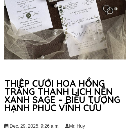
THIỆP CƯỚI HOA HỒNG
TRẮNG THANH LỊCH NỀN
XANH SAGE – BIỂU TƯỢNG
HẠNH PHÚC VĨNH CỬU
Dec. 29, 2025, 9:26 a.m.
Mr: Huy