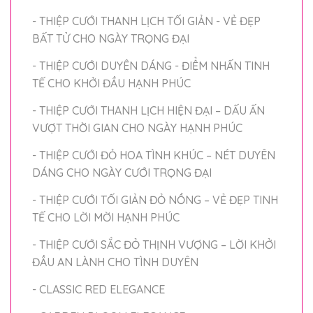
- THIỆP CƯỚI THANH LỊCH TỐI GIẢN - VẺ ĐẸP
BẤT TỬ CHO NGÀY TRỌNG ĐẠI
- THIỆP CƯỚI DUYÊN DÁNG - ĐIỂM NHẤN TINH
TẾ CHO KHỞI ĐẦU HẠNH PHÚC
- THIỆP CƯỚI THANH LỊCH HIỆN ĐẠI – DẤU ẤN
VƯỢT THỜI GIAN CHO NGÀY HẠNH PHÚC
- THIỆP CƯỚI ĐỎ HOA TÌNH KHÚC – NÉT DUYÊN
DÁNG CHO NGÀY CƯỚI TRỌNG ĐẠI
- THIỆP CƯỚI TỐI GIẢN ĐỎ NỒNG – VẺ ĐẸP TINH
TẾ CHO LỜI MỜI HẠNH PHÚC
- THIỆP CƯỚI SẮC ĐỎ THỊNH VƯỢNG – LỜI KHỞI
ĐẦU AN LÀNH CHO TÌNH DUYÊN
- CLASSIC RED ELEGANCE