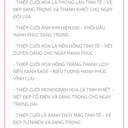
- THIỆP CƯỚI HOA LÁ PHONG LAN TINH TẾ – VẺ
ĐẸP SANG TRỌNG VÀ THANH KHIẾT CHO NGÀY
ĐÔI LỨA
- THIỆP CƯỚI ÁNH KIM HIỆN ĐẠI – KHỞI ĐẦU
HẠNH PHÚC SANG TRỌNG
- THIỆP CƯỚI HOA LÁ NỀN HỒNG TINH TẾ – NÉT
DUYÊN DÁNG CHO NGÀY HẠNH PHÚC
- THIỆP CƯỚI HOA HỒNG TRẮNG THANH LỊCH
NỀN XANH SAGE – BIỂU TƯỢNG HẠNH PHÚC
VĨNH CỬU
- THIỆP CƯỚI MONOGRAM HOA LÁ TINH KHIẾT –
NÉT ĐẸP CỔ ĐIỂN VÀ SANG TRỌNG CHO NGÀY
TRỌNG ĐẠI
- THIỆP CƯỚI LÁ XANH THỦY MẶC TINH TẾ – VẺ
ĐẸP TỰ NHIÊN VÀ SANG TRỌNG