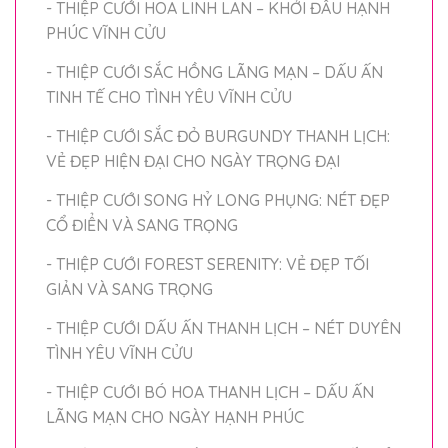
- THIỆP CƯỚI HOA LINH LAN – KHỞI ĐẦU HẠNH
PHÚC VĨNH CỬU
- THIỆP CƯỚI SẮC HỒNG LÃNG MẠN – DẤU ẤN
TINH TẾ CHO TÌNH YÊU VĨNH CỬU
- THIỆP CƯỚI SẮC ĐỎ BURGUNDY THANH LỊCH:
VẺ ĐẸP HIỆN ĐẠI CHO NGÀY TRỌNG ĐẠI
- THIỆP CƯỚI SONG HỶ LONG PHỤNG: NÉT ĐẸP
CỔ ĐIỂN VÀ SANG TRỌNG
- THIỆP CƯỚI FOREST SERENITY: VẺ ĐẸP TỐI
GIẢN VÀ SANG TRỌNG
- THIỆP CƯỚI DẤU ẤN THANH LỊCH – NÉT DUYÊN
TÌNH YÊU VĨNH CỬU
- THIỆP CƯỚI BÓ HOA THANH LỊCH – DẤU ẤN
LÃNG MẠN CHO NGÀY HẠNH PHÚC