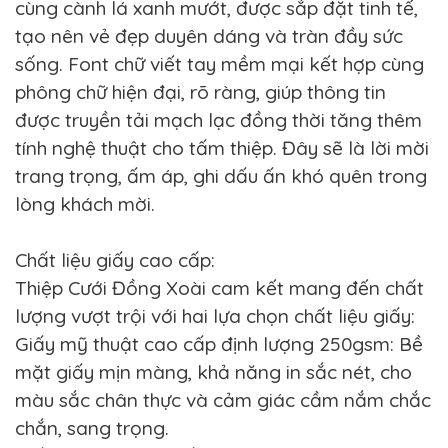
cùng cành lá xanh mướt, được sắp đặt tinh tế,
tạo nên vẻ đẹp duyên dáng và tràn đầy sức
sống. Font chữ viết tay mềm mại kết hợp cùng
phông chữ hiện đại, rõ ràng, giúp thông tin
được truyền tải mạch lạc đồng thời tăng thêm
tính nghệ thuật cho tấm thiệp. Đây sẽ là lời mời
trang trọng, ấm áp, ghi dấu ấn khó quên trong
lòng khách mời.
Chất liệu giấy cao cấp:
Thiệp Cưới Đồng Xoài cam kết mang đến chất
lượng vượt trội với hai lựa chọn chất liệu giấy:
Giấy mỹ thuật cao cấp định lượng 250gsm: Bề
mặt giấy mịn màng, khả năng in sắc nét, cho
màu sắc chân thực và cảm giác cầm nắm chắc
chắn, sang trọng.