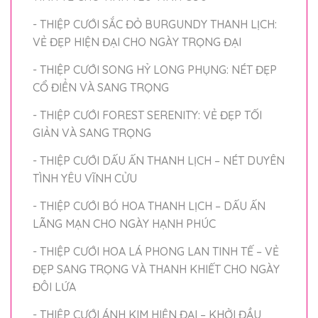
- THIỆP CƯỚI SẮC ĐỎ BURGUNDY THANH LỊCH:
VẺ ĐẸP HIỆN ĐẠI CHO NGÀY TRỌNG ĐẠI
- THIỆP CƯỚI SONG HỶ LONG PHỤNG: NÉT ĐẸP
CỔ ĐIỂN VÀ SANG TRỌNG
- THIỆP CƯỚI FOREST SERENITY: VẺ ĐẸP TỐI
GIẢN VÀ SANG TRỌNG
- THIỆP CƯỚI DẤU ẤN THANH LỊCH – NÉT DUYÊN
TÌNH YÊU VĨNH CỬU
- THIỆP CƯỚI BÓ HOA THANH LỊCH – DẤU ẤN
LÃNG MẠN CHO NGÀY HẠNH PHÚC
- THIỆP CƯỚI HOA LÁ PHONG LAN TINH TẾ – VẺ
ĐẸP SANG TRỌNG VÀ THANH KHIẾT CHO NGÀY
ĐÔI LỨA
- THIỆP CƯỚI ÁNH KIM HIỆN ĐẠI – KHỞI ĐẦU