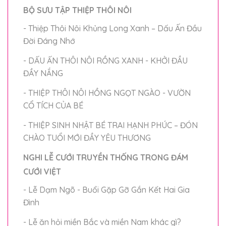
BỘ SƯU TẬP THIỆP THÔI NÔI
- Thiệp Thôi Nôi Khủng Long Xanh – Dấu Ấn Đầu
Đời Đáng Nhớ
- DẤU ẤN THÔI NÔI RỒNG XANH - KHỞI ĐẦU
ĐẦY NẮNG
- THIỆP THÔI NÔI HỒNG NGỌT NGÀO - VƯỜN
CỔ TÍCH CỦA BÉ
- THIỆP SINH NHẬT BÉ TRAI HẠNH PHÚC – ĐÓN
CHÀO TUỔI MỚI ĐẦY YÊU THƯƠNG
NGHI LỄ CƯỚI TRUYỀN THỐNG TRONG ĐÁM
CƯỚI VIỆT
- Lễ Dạm Ngõ - Buổi Gặp Gỡ Gắn Kết Hai Gia
Đình
- Lễ ăn hỏi miền Bắc và miền Nam khác gì?