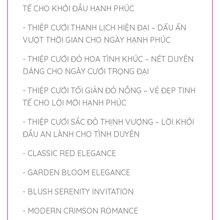
TẾ CHO KHỞI ĐẦU HẠNH PHÚC
- THIỆP CƯỚI THANH LỊCH HIỆN ĐẠI – DẤU ẤN
VƯỢT THỜI GIAN CHO NGÀY HẠNH PHÚC
- THIỆP CƯỚI ĐỎ HOA TÌNH KHÚC – NÉT DUYÊN
DÁNG CHO NGÀY CƯỚI TRỌNG ĐẠI
- THIỆP CƯỚI TỐI GIẢN ĐỎ NỒNG – VẺ ĐẸP TINH
TẾ CHO LỜI MỜI HẠNH PHÚC
- THIỆP CƯỚI SẮC ĐỎ THỊNH VƯỢNG – LỜI KHỞI
ĐẦU AN LÀNH CHO TÌNH DUYÊN
- CLASSIC RED ELEGANCE
- GARDEN BLOOM ELEGANCE
- BLUSH SERENITY INVITATION
- MODERN CRIMSON ROMANCE