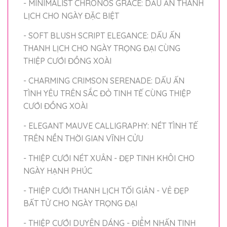
- MINIMALIST CHRONOS GRACE: DẤU ẤN THANH
LỊCH CHO NGÀY ĐẶC BIỆT
- SOFT BLUSH SCRIPT ELEGANCE: DẤU ẤN
THANH LỊCH CHO NGÀY TRỌNG ĐẠI CÙNG
THIỆP CƯỚI ĐỒNG XOÀI
- CHARMING CRIMSON SERENADE: DẤU ẤN
TÌNH YÊU TRÊN SẮC ĐỎ TINH TẾ CÙNG THIỆP
CƯỚI ĐỒNG XOÀI
- ELEGANT MAUVE CALLIGRAPHY: NÉT TÌNH TẾ
TRÊN NỀN THỜI GIAN VĨNH CỬU
- THIỆP CƯỚI NÉT XUÂN - ĐẸP TINH KHÔI CHO
NGÀY HẠNH PHÚC
- THIỆP CƯỚI THANH LỊCH TỐI GIẢN - VẺ ĐẸP
BẤT TỬ CHO NGÀY TRỌNG ĐẠI
- THIỆP CƯỚI DUYÊN DÁNG - ĐIỂM NHẤN TINH