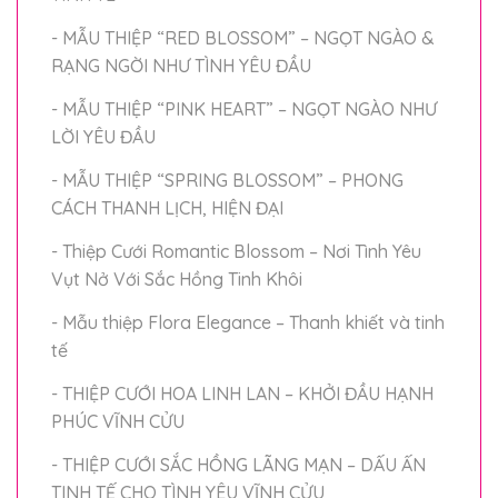
- MẪU THIỆP “RED BLOSSOM” – NGỌT NGÀO &
RẠNG NGỜI NHƯ TÌNH YÊU ĐẦU
- MẪU THIỆP “PINK HEART” – NGỌT NGÀO NHƯ
LỜI YÊU ĐẦU
- MẪU THIỆP “SPRING BLOSSOM” – PHONG
CÁCH THANH LỊCH, HIỆN ĐẠI
- Thiệp Cưới Romantic Blossom – Nơi Tình Yêu
Vụt Nở Với Sắc Hồng Tinh Khôi
- Mẫu thiệp Flora Elegance – Thanh khiết và tinh
tế
- THIỆP CƯỚI HOA LINH LAN – KHỞI ĐẦU HẠNH
PHÚC VĨNH CỬU
- THIỆP CƯỚI SẮC HỒNG LÃNG MẠN – DẤU ẤN
TINH TẾ CHO TÌNH YÊU VĨNH CỬU