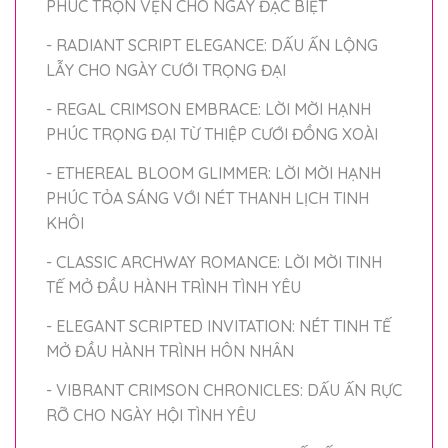
PHÚC TRỌN VẸN CHO NGÀY ĐẶC BIỆT
- RADIANT SCRIPT ELEGANCE: DẤU ẤN LỘNG
LẪY CHO NGÀY CƯỚI TRỌNG ĐẠI
- REGAL CRIMSON EMBRACE: LỜI MỜI HẠNH
PHÚC TRỌNG ĐẠI TỪ THIỆP CƯỚI ĐỒNG XOÀI
- ETHEREAL BLOOM GLIMMER: LỜI MỜI HẠNH
PHÚC TỎA SÁNG VỚI NÉT THANH LỊCH TINH
KHÔI
- CLASSIC ARCHWAY ROMANCE: LỜI MỜI TINH
TẾ MỞ ĐẦU HÀNH TRÌNH TÌNH YÊU
- ELEGANT SCRIPTED INVITATION: NÉT TINH TẾ
MỞ ĐẦU HÀNH TRÌNH HÔN NHÂN
- VIBRANT CRIMSON CHRONICLES: DẤU ẤN RỰC
RỠ CHO NGÀY HỘI TÌNH YÊU