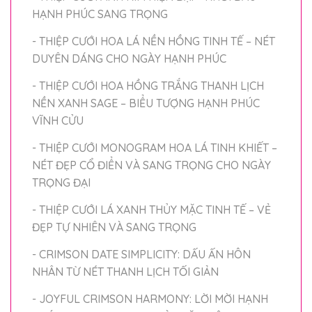
HẠNH PHÚC SANG TRỌNG
- THIỆP CƯỚI HOA LÁ NỀN HỒNG TINH TẾ – NÉT
DUYÊN DÁNG CHO NGÀY HẠNH PHÚC
- THIỆP CƯỚI HOA HỒNG TRẮNG THANH LỊCH
NỀN XANH SAGE – BIỂU TƯỢNG HẠNH PHÚC
VĨNH CỬU
- THIỆP CƯỚI MONOGRAM HOA LÁ TINH KHIẾT –
NÉT ĐẸP CỔ ĐIỂN VÀ SANG TRỌNG CHO NGÀY
TRỌNG ĐẠI
- THIỆP CƯỚI LÁ XANH THỦY MẶC TINH TẾ – VẺ
ĐẸP TỰ NHIÊN VÀ SANG TRỌNG
- CRIMSON DATE SIMPLICITY: DẤU ẤN HÔN
NHÂN TỪ NÉT THANH LỊCH TỐI GIẢN
- JOYFUL CRIMSON HARMONY: LỜI MỜI HẠNH