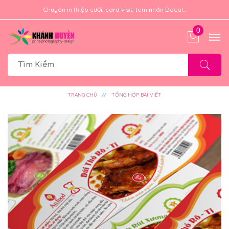
Chuyên in thiệp cưới, card visit, tem nhãn Decal...
0
TRANG CHỦ
TỔNG HỢP BÀI VIẾT