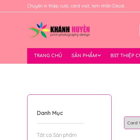
Chuyên in thiệp cưới, card visit, tem nhãn Decal...
TRANG CHỦ
SẢN PHẨM
BST THIỆP 
Danh Mục
Tất cả Sản phẩm