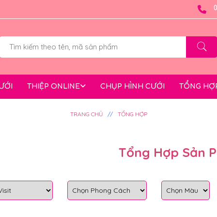
CƯỚI
THIỆP ONLINE
CHỤP HÌNH CƯỚI
TỔNG HỢ
TRANG CHỦ
TỔNG HỢP
Tổng Hợp Sản 