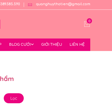
0389.585.590
quanghuythotien@gmail.com
0
P
BLOG CƯỚI
GIỚI THIỆU
LIÊN HỆ
Phẩm
Lọc