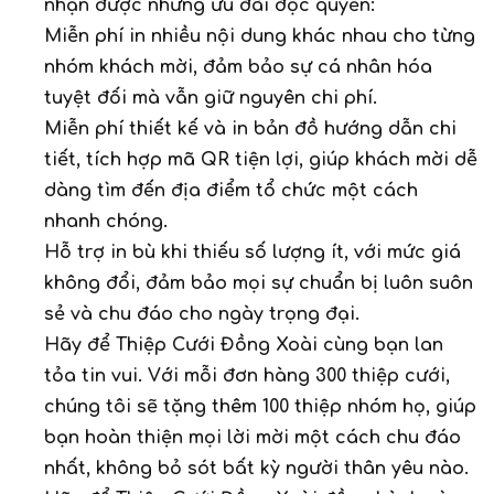
nhận được những ưu đãi độc quyền:
Miễn phí in nhiều nội dung khác nhau cho từng
nhóm khách mời, đảm bảo sự cá nhân hóa
tuyệt đối mà vẫn giữ nguyên chi phí.
Miễn phí thiết kế và in bản đồ hướng dẫn chi
tiết, tích hợp mã QR tiện lợi, giúp khách mời dễ
dàng tìm đến địa điểm tổ chức một cách
nhanh chóng.
Hỗ trợ in bù khi thiếu số lượng ít, với mức giá
không đổi, đảm bảo mọi sự chuẩn bị luôn suôn
sẻ và chu đáo cho ngày trọng đại.
Hãy để Thiệp Cưới Đồng Xoài cùng bạn lan
tỏa tin vui. Với mỗi đơn hàng 300 thiệp cưới,
chúng tôi sẽ tặng thêm 100 thiệp nhóm họ, giúp
bạn hoàn thiện mọi lời mời một cách chu đáo
nhất, không bỏ sót bất kỳ người thân yêu nào.