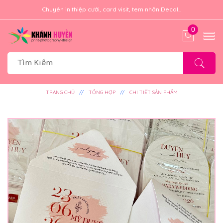
Chuyên in thiệp cưới, card visit, tem nhãn Decal...
0
TRANG CHỦ
TỔNG HỢP
CHI TIẾT SẢN PHẨM