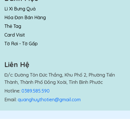
Lì Xì Bưng Quả
Hóa Đơn Bán Hàng
Thẻ Tag
Card Visit
Tờ Rơi - Tờ Gấp
Liên Hệ
Đ/c: Đường Tôn Đức Thắng, Khu Phố 2, Phường Tiến
Thành, Thành Phố Đồng Xoài, Tỉnh Bình Phước
Hotline:
0389.585.590
Email:
quanghuythotien@gmail.com
Email:
info@pdviet.com
Copyright © 2023 Made With By
PDVIET.COM