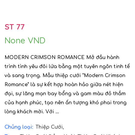
ST 77
None VND
MODERN CRIMSON ROMANCE Mở đầu hành
trình tình yêu đôi lứa bằng một tuyên ngôn tinh tế
và sang trọng. Mẫu thiệp cưới "Modern Crimson
Romance" là sự kết hợp hoàn hảo giữa nét hiện
đại, sự lãng mạn bay bổng và gam màu đỏ thắm
của hạnh phúc, tạo nên ấn tượng khó phai trong
lòng khách mời. Với …
Chủng loại:
Thiệp Cưới,