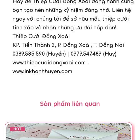
Hãy để Thiệp Cưới Đồng Xoài đồng hành cùng
bạn tạo nên những kỷ niệm đáng nhớ. Liên hệ
ngay với chúng tôi để sở hữu mẫu thiệp cưới
tinh xảo và nhận những ưu đãi hấp dẫn!
Thiệp Cưới Đồng Xoài
KP. Tiến Thành 2, P. Đồng Xoài, T. Đồng Nai
0389.585.590 (Huyền) | 0979.547.489 (Huy)
www.thiepcuoidongxoai.com -
www.inkhanhhuyen.com
Sản phẩm liên quan
HOT